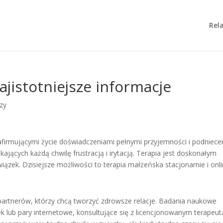
Rela
ajistotniejsze informacje
zy
firmującymi życie doświadczeniami pełnymi przyjemności i podniece
ających każdą chwilę frustracją i irytacją. Terapia jest doskonałym
iązek. Dzisiejsze możliwości to terapia małżeńska stacjonarnie i onli
partnerów, którzy chcą tworzyć zdrowsze relacje. Badania naukowe
k lub pary internetowe, konsultujące się z licencjonowanym terapeut