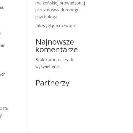
małżeńskiej prowadzonej
na,
przez doświadczonego
psychologa
Jak wygląda rozwód?
u
Najnowsze
nić
komentarze
Brak komentarzy do
wyświetlenia.
ych
Partnerzy
rostu
y.