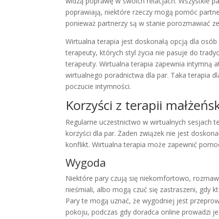
widzą poprawę w swoich relacjach. Wszystkie par
poprawiają, niektóre rzeczy mogą pomóc partner
ponieważ partnerzy są w stanie porozmawiać ze
Wirtualna terapia jest doskonałą opcją dla osób
terapeuty, których styl życia nie pasuje do trady
terapeuty. Wirtualna terapia zapewnia intymną a
wirtualnego poradnictwa dla par. Taka terapia d
poczucie intymności.
Korzyści z terapii małżeńsk
Regularne uczestnictwo w wirtualnych sesjach
korzyści dla par. Żaden związek nie jest doskona
konflikt. Wirtualna terapia może zapewnić pom
Wygoda
Niektóre pary czują się niekomfortowo, rozmawi
nieśmiali, albo mogą czuć się zastraszeni, gdy k
Pary te mogą uznać, że wygodniej jest przepr
pokoju, podczas gdy doradca online prowadzi je 