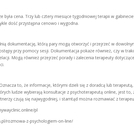
 była cena. Trzy lub cztery miesiące tygodniowej terapii w gabinecie
wykle dość przystępna cenowo i wygodna.
nią dokumentację, którą pary mogą otworzyć i przejrzeć w dowoln
stępy przy pomocy sesji. Dokumentacja pokaże również, czy w trak
 relacji. Mogą również przejrzeć porady i zalecenia terapeuty dotycząc
ci.
Oznacza to, że informacje, którymi dzieli się z doradcą lub terapeutą,
ych ludzie wybierają konsultacje z psychoterapeutą online, jest to, 
tnerzy czują się najwygodniej, i stamtąd można rozmawiać z terapeu
wayclinic.online/pl
a.pl/rozmowa-z-psychologiem-on-line/