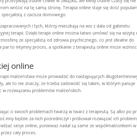
y przeżywają trudne chwile w związku, ale kiedy trudne czasy się nie
om wrócić na tę samą stronę. Terapia online staje się dość popular
 specjalistą z zacisza domowego.
 zapracowanych i tych, którzy mieszkają na wsi z dala od gabinetu
cyjnej terapii. Dzięki terapii online można łatwo umówić się na wizytę 
tmosferę ze specjalistą od zdrowia psychicznego, co jest idealne do
la par to intymny proces, a spotkanie z terapeutą online może wzmoc
iej online
 terapii małżeństwa może prowadzić do następujących długoterminow
ły, ale to nie znaczy, że trzeba zadowolić się takim, w którym panuje
oc w rozwiązaniu problemów małżeńskich.
ając o swoich problemach twarzą w twarz z terapeutą. Są albo po p
toś inny będzie za nich pośredniczył i próbował rozwiązać ich problem
owadzać sesje online, ponieważ nadal są same ze współmałżonkiem w
przez cały proces.