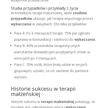
wzajemne przebaczenie.”
Studia przypadków i przykłady z życia
W kontekście terapii małżeńskiej, wiele
studiów
przypadków
ukazuje, jak terapia wspomaga proces
wybaczania
w związkach. Oto kilka przykładów:
Para A: Po 6 miesiącach terapii, 75% par zgłosiło
poprawę w komunikacji i zdolności do
wybaczania
.
Para B: 80% uczestników terapeutycznych
warsztatów doświadczyło pozytywnych zmian w
emocjach po 3 miesiącach.
Para C: 70% osób, które brały udział w sesjach
grupowych, uznało, że ich zaufanie do partnera
wzrosło.
Historie sukcesu w terapii
małżeńskiej
Historie sukcesu w
terapii małżeńskiej
pokazują, że
możliwe jest odbudowanie relacji i
wybaczenie