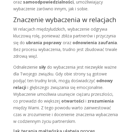
oraz
samoodpowiedzialności
, umożliwiający
wybaczenie zarówno innym, jak i sobie.
Znaczenie wybaczenia w relacjach
W relacjach międzyludzkich, wybaczenie odgrywa
kluczową rolę, ponieważ zbliża partnerów i przyczynia
się do
ubrania poprawy
oraz
odnowienia zaufania
.
Bez procesu wybaczenia, trudno jest zbudować trwale
zdrową więź.
Odnalezienie
siły
do wybaczenia jest niezwykle ważne
dla Twojego związku. Gdy obie strony są gotowe
podjąć ten trudny krok, mogą doświadczyć
odnowy
relacji
i głębszego związania się emocjonalnie.
Wybaczenie umożliwia usunięcie ciężaru przeszłości,
co prowadzi do większej
otwartości
i
zrozumienia
między Wami. Z tego powodu warto zainwestować
czas w zrozumienie i docenienie znaczenia wybaczenia
w codziennym życiu partnerskim.
Jak terapia małżeńska ułatwia proces