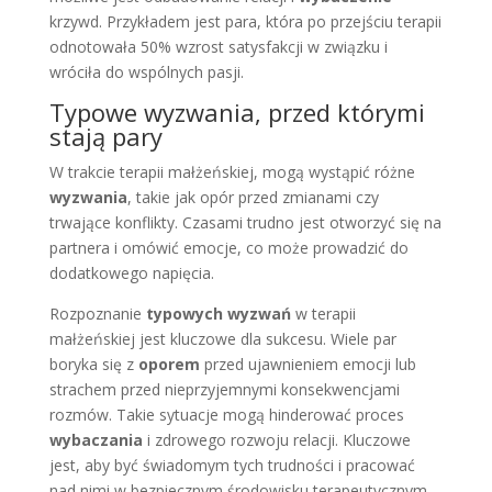
krzywd. Przykładem jest para, która po przejściu terapii
odnotowała 50% wzrost satysfakcji w związku i
wróciła do wspólnych pasji.
Typowe wyzwania, przed którymi
stają pary
W trakcie terapii małżeńskiej, mogą wystąpić różne
wyzwania
, takie jak opór przed zmianami czy
trwające konflikty. Czasami trudno jest otworzyć się na
partnera i omówić emocje, co może prowadzić do
dodatkowego napięcia.
Rozpoznanie
typowych wyzwań
w terapii
małżeńskiej jest kluczowe dla sukcesu. Wiele par
boryka się z
oporem
przed ujawnieniem emocji lub
strachem przed nieprzyjemnymi konsekwencjami
rozmów. Takie sytuacje mogą hinderować proces
wybaczania
i zdrowego rozwoju relacji. Kluczowe
jest, aby być świadomym tych trudności i pracować
nad nimi w bezpiecznym środowisku terapeutycznym.