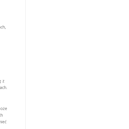
ach,
ę z
ach.
Może
ch
mieć