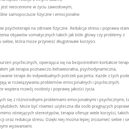
o jest nieocenione w życiu zawodowym,
ólne samopoczucie fizyczne i emocjonalne.
psychoterapii na zdrowie fizyczne. Redukcja stresu i poprawa stan
zenia objawów somatycznych takich jak bóle głowy czy problemy z
 siebie, która może przynieść długotrwałe korzyści.
urzeń psychicznych, opierająca się na bezpośrednim kontakcie terap
takim jak terapia poznawczo-behawioralna, psychodynamiczna,
owanie terapii do indywidualnych potrzeb pacjenta. Każde z tych pod
omagają w rozwiązywaniu problemów emocjonalnych i psychicznych.
kże wspiera rozwój osobisty i poprawę jakości życia.
ych się z różnorodnymi problemami emocjonalnymi i psychicznymi, t
ędzyludzkich. Może być również użyteczna dla osób pragnących popraw
omimo istniejących stereotypów, terapia oferuje wiele korzyści, takich
i oraz redukcja stresu. Dzięki niej można lepiej zrozumieć siebie i s
nnymi wyzwaniami.