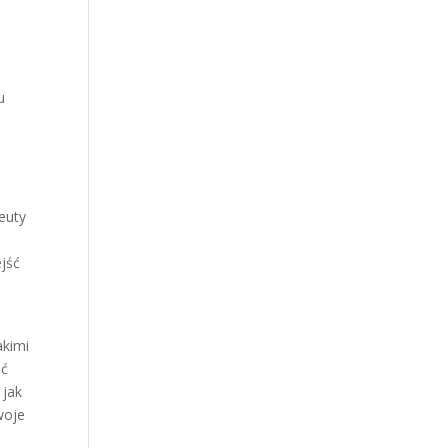
u
euty
ejść
akimi
ić
 jak
woje