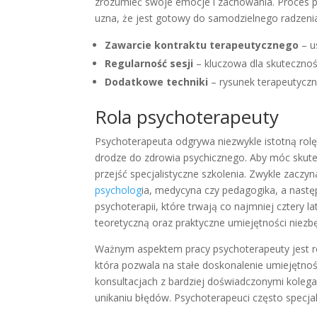
zrozumieć swoje emocje i zachowania. Proces ps
uzna, że jest gotowy do samodzielnego radzeni
Zawarcie kontraktu terapeutycznego
– u
Regularność sesji
– kluczowa dla skutecznośc
Dodatkowe techniki
– rysunek terapeutyczn
Rola psychoterapeuty
Psychoterapeuta odgrywa niezwykle istotną rolę
drodze do zdrowia psychicznego. Aby móc skute
przejść specjalistyczne szkolenia. Zwykle zaczy
psycholog
ia, medycyna czy pedagogika, a nast
psychoterapii, które trwają co najmniej cztery l
teoretyczną oraz praktyczne umiejętności niezb
Ważnym aspektem pracy psychoterapeuty jest ró
która pozwala na stałe doskonalenie umiejętnośc
konsultacjach z bardziej doświadczonymi koleg
unikaniu błędów. Psychoterapeuci często specjali