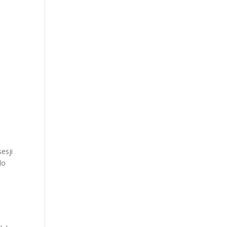
esji
do