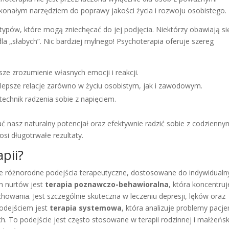
konałym narzędziem do poprawy jakości życia i rozwoju osobistego.
otypów, które mogą zniechęcać do jej podjęcia. Niektórzy obawiają si
 dla „słabych”. Nic bardziej mylnego! Psychoterapia oferuje szereg
sze zrozumienie własnych emocji i reakcji.
 lepsze relacje zarówno w życiu osobistym, jak i zawodowym.
technik radzenia sobie z napięciem.
ć nasz naturalny potencjał oraz efektywnie radzić sobie z codzienny
osi długotrwałe rezultaty.
pii?
je różnorodne podejścia terapeutyczne, dostosowane do indywidualn
h nurtów jest
terapia poznawczo-behawioralna
, która koncentruj
owania. Jest szczególnie skuteczna w leczeniu depresji, lęków oraz
odejściem jest
terapia systemowa
, która analizuje problemy pacje
ch. To podejście jest często stosowane w terapii rodzinnej i małżeńsk