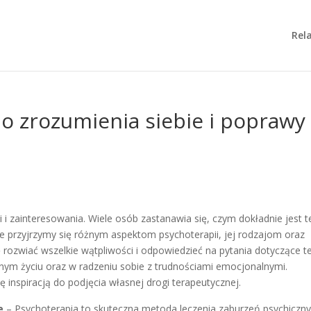
Rela
do zrozumienia siebie i poprawy
i i zainteresowania. Wiele osób zastanawia się, czym dokładnie jest t
ule przyjrzymy się różnym aspektom psychoterapii, jej rodzajom oraz
 rozwiać wszelkie wątpliwości i odpowiedzieć na pytania dotyczące t
nym życiu oraz w radzeniu sobie z trudnościami emocjonalnymi.
ę inspiracją do podjęcia własnej drogi terapeutycznej.
e
– Psychoterapia to skuteczna metoda leczenia zaburzeń psychiczny