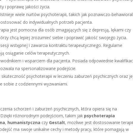
ty i poprawę jakości życia.
Istnieje wiele nurtów psychoterapii, takich jak poznawczo-behawioral
ostosować do indywidualnych potrzeb pacjenta.
apia jest pomocna dla osób zmagających się z depresją, lękami czy
którzy chcą lepiej zrozumieć siebie i poprawić jakość swojego życia.
sesji wstępnej i zawarcia kontraktu terapeutycznego. Regularne
ą osiąganie celów terapeutycznych.
wodnikiem i wsparciem dla pacjenta. Posiada odpowiednie kwalifikacj
 pozwala na spersonalizowane podejście.
skuteczność psychoterapii w leczeniu zaburzeń psychicznych oraz je
ie sobie z codziennymi wyzwaniami.
czenia schorzeń i zaburzeń psychicznych, która opiera się na
 Dzięki różnorodnym podejściom, takim jak
psychoterapia
zna
,
humanistyczna
czy
Gestalt
, możliwe jest dostosowanie terapi
podejść ma swoje unikalne cechy i metody pracy, które pomagają w