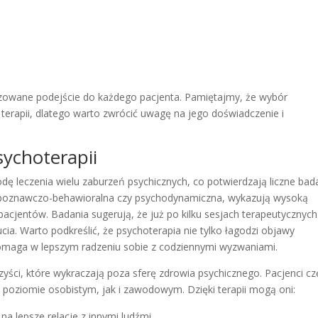
izowane podejście do każdego pacjenta. Pamiętajmy, że wybór
terapii, dlatego warto zwrócić uwagę na jego doświadczenie i
sychoterapii
ę leczenia wielu zaburzeń psychicznych, co potwierdzają liczne bad
ia poznawczo-behawioralna czy psychodynamiczna, wykazują wysoką
cjentów. Badania sugerują, że już po kilku sesjach terapeutycznych
 Warto podkreślić, że psychoterapia nie tylko łagodzi objawy
 pomaga w lepszym radzeniu sobie z codziennymi wyzwaniami.
zyści, które wykraczają poza sferę zdrowia psychicznego. Pacjenci cz
 poziomie osobistym, jak i zawodowym. Dzięki terapii mogą oni:
 na lepsze relacje z innymi ludźmi,