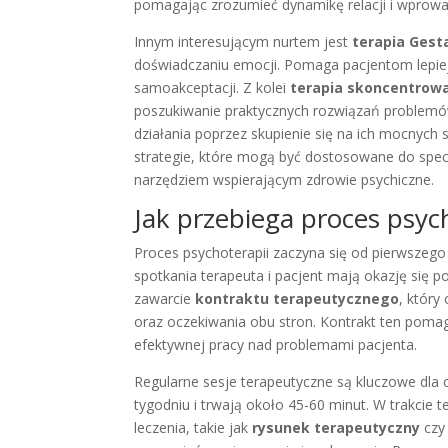
pomagając zrozumieć dynamikę relacji i wprow
Innym interesującym nurtem jest
terapia Gest
doświadczaniu emocji. Pomaga pacjentom lepiej 
samoakceptacji. Z kolei
terapia skoncentrow
poszukiwanie praktycznych rozwiązań problemów
działania poprzez skupienie się na ich mocnych s
strategie, które mogą być dostosowane do spec
narzędziem wspierającym zdrowie psychiczne.
Jak przebiega proces psyc
Proces psychoterapii zaczyna się od pierwszego
spotkania terapeuta i pacjent mają okazję się 
zawarcie
kontraktu terapeutycznego
, który
oraz oczekiwania obu stron. Kontrakt ten poma
efektywnej pracy nad problemami pacjenta.
Regularne sesje terapeutyczne są kluczowe dla 
tygodniu i trwają około 45-60 minut. W trakcie
leczenia, takie jak
rysunek terapeutyczny
cz