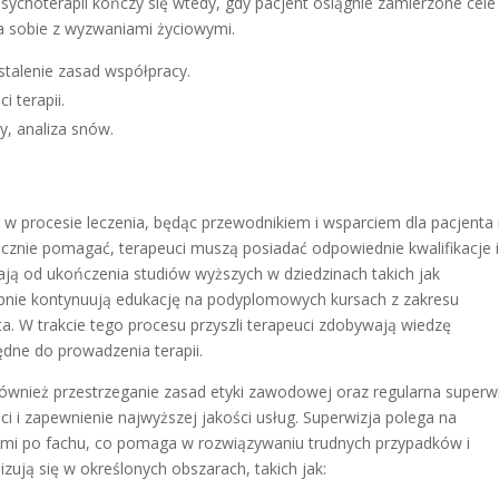
ychoterapii kończy się wtedy, gdy pacjent osiągnie zamierzone cele
a sobie z wyzwaniami życiowymi.
stalenie zasad współpracy.
i terapii.
y, analiza snów.
 w procesie leczenia, będąc przewodnikiem i wsparciem dla pacjenta
cznie pomagać, terapeuci muszą posiadać odpowiednie kwalifikacje 
nają od ukończenia studiów wyższych w dziedzinach takich jak
ępnie kontynuują edukację na podyplomowych kursach z zakresu
ata. W trakcie tego procesu przyszli terapeuci zdobywają wiedzę
ędne do prowadzenia terapii.
wnież przestrzeganie zasad etyki zawodowej oraz regularna superwi
i i zapewnienie najwyższej jakości usług. Superwizja polega na
ami po fachu, co pomaga w rozwiązywaniu trudnych przypadków i
zują się w określonych obszarach, takich jak: