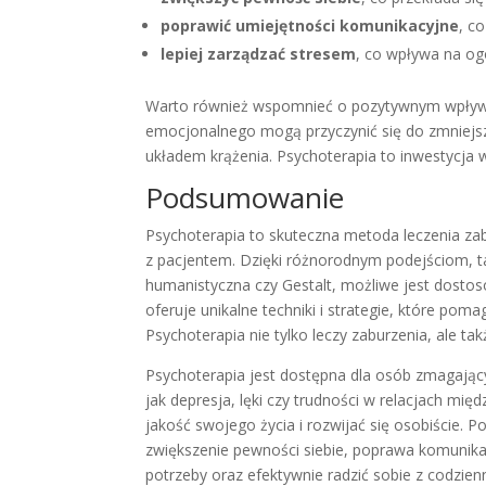
poprawić umiejętności komunikacyjne
, c
lepiej zarządzać stresem
, co wpływa na og
Warto również wspomnieć o pozytywnym wpływie 
emocjonalnego mogą przyczynić się do zmniejs
układem krążenia. Psychoterapia to inwestycja w
Podsumowanie
Psychoterapia to skuteczna metoda leczenia zab
z pacjentem. Dzięki różnorodnym podejściom, 
humanistyczna czy Gestalt, możliwe jest dostos
oferuje unikalne techniki i strategie, które p
Psychoterapia nie tylko leczy zaburzenia, ale ta
Psychoterapia jest dostępna dla osób zmagając
jak depresja, lęki czy trudności w relacjach mi
jakość swojego życia i rozwijać się osobiście. P
zwiększenie pewności siebie, poprawa komunikacj
potrzeby oraz efektywnie radzić sobie z codzie