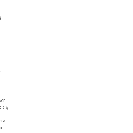
ę
mi
ych
e się
nta
iej,