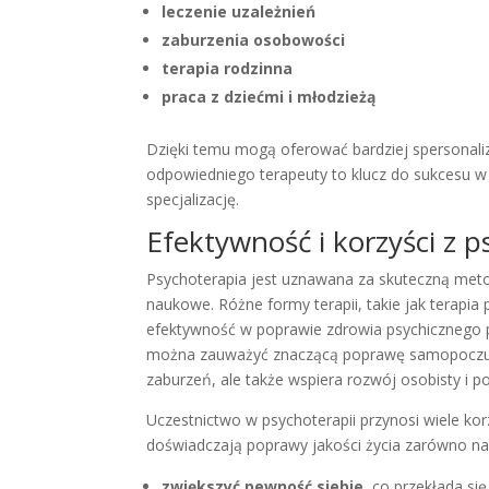
leczenie uzależnień
zaburzenia osobowości
terapia rodzinna
praca z dziećmi i młodzieżą
Dzięki temu mogą oferować bardziej spersonal
odpowiedniego terapeuty to klucz do sukcesu w 
specjalizację.
Efektywność i korzyści z p
Psychoterapia jest uznawana za skuteczną metod
naukowe. Różne formy terapii, takie jak terap
efektywność w poprawie zdrowia psychicznego pa
można zauważyć znaczącą poprawę samopoczucia.
zaburzeń, ale także wspiera rozwój osobisty i
Uczestnictwo w psychoterapii przynosi wiele kor
doświadczają poprawy jakości życia zarówno na
zwiększyć pewność siebie
, co przekłada się