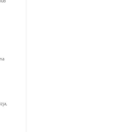
 lub
 na
i
zja,