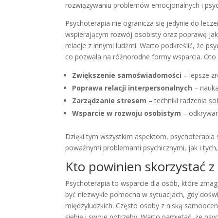
rozwiązywaniu problemów emocjonalnych i psyc
Psychoterapia nie ogranicza się jedynie do lec
wspierającym rozwój osobisty oraz poprawę jakoś
relacje z innymi ludźmi. Warto podkreślić, że p
co pozwala na różnorodne formy wsparcia. Oto ki
Zwiększenie samoświadomości
– lepsze zr
Poprawa relacji interpersonalnych
– nauka
Zarządzanie stresem
– techniki radzenia so
Wsparcie w rozwoju osobistym
– odkrywani
Dzięki tym wszystkim aspektom, psychoterapia 
poważnymi problemami psychicznymi, jak i tych,
Kto powinien skorzystać z
Psychoterapia to wsparcie dla osób, które zma
być niezwykle pomocna w sytuacjach, gdy dośw
międzyludzkich. Często osoby z niską samoocen
siebie i swoje potrzeby. Warto pamiętać, że ps