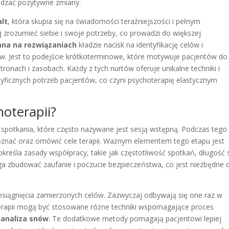
adzać pozytywne zmiany.
alt
, która skupia się na świadomości teraźniejszości i pełnym
zrozumieć siebie i swoje potrzeby, co prowadzi do większej
ana na rozwiązaniach
kładzie nacisk na identyfikację celów i
. Jest to podejście krótkoterminowe, które motywuje pacjentów do
tronach i zasobach. Każdy z tych nurtów oferuje unikalne techniki i
yficznych potrzeb pacjentów, co czyni psychoterapię elastycznym
hoterapii?
 spotkania, które często nazywane jest sesją wstępną. Podczas tego
poznać oraz omówić cele terapii. Ważnym elementem tego etapu jest
 określa zasady współpracy, takie jak częstotliwość spotkań, długość s
ga zbudować zaufanie i poczucie bezpieczeństwa, co jest niezbędne 
osiągnięcia zamierzonych celów. Zazwyczaj odbywają się one raz w
 terapii mogą być stosowane różne techniki wspomagające proces
y
analiza snów
. Te dodatkowe metody pomagają pacjentowi lepiej