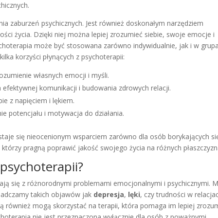
hicznych.
zenia zaburzeń psychicznych. Jest również doskonałym narzędziem
ci życia. Dzięki niej można lepiej zrozumieć siebie, swoje emocje i
sychoterapia może być stosowana zarówno indywidualnie, jak i w grup
lka korzyści płynących z psychoterapii:
ozumienie własnych emocji i myśli.
 efektywnej komunikacji i budowania zdrowych relacji.
bie z napięciem i lękiem.
e potencjału i motywacja do działania.
staje się nieocenionym wsparciem zarówno dla osób borykających si
 którzy pragną poprawić jakość swojego życia na różnych płaszczyzn
 psychoterapii?
gają się z różnorodnymi problemami emocjonalnymi i psychicznymi. 
iadczamy takich objawów jak
depresja
,
lęki
, czy trudności w relacja
ą również mogą skorzystać na terapii, która pomaga im lepiej zrozu
ychoterapia nie jest przeznaczona wyłącznie dla osób z poważnymi