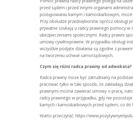
Pomoc prawna radcy prawnego polega na udziel
przed sądem i przed innymi organami administr
postępowaniu karnym i karnoskarbowym, może ob
Przy obsłudze przedsiębiorstw oprócz obsługi 
prywatne szukają u radcy prawnego pomocy w 
ubezpieczeniami społecznymi. Radcy prawni spor
umowy cywilnoprawne. W przypadku obsługi inst
wszystkie podjęte działania są zgodne z praw
na tworzeniu uchwał samorządowych.
Czym się różni radca prawny od adwokata?
Radca prawny może być zatrudniany na podsta
pracować tylko w taki sposób, że zakładają dzi
prawnymi można zawierać umowy o pracę, nat
radcy prawnego w przypadku, gdy nie pozostaje
karnych i karnoskarbowych przed sądem, co do t
Warto przeczytać: https://www.pozytywnyimpuls.