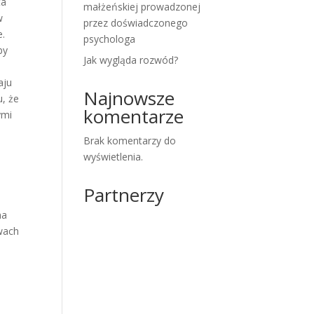
ta
małżeńskiej prowadzonej
w
przez doświadczonego
e.
psychologa
by
Jak wygląda rozwód?
aju
Najnowsze
, że
komentarze
ymi
Brak komentarzy do
wyświetlenia.
Partnerzy
na
wach