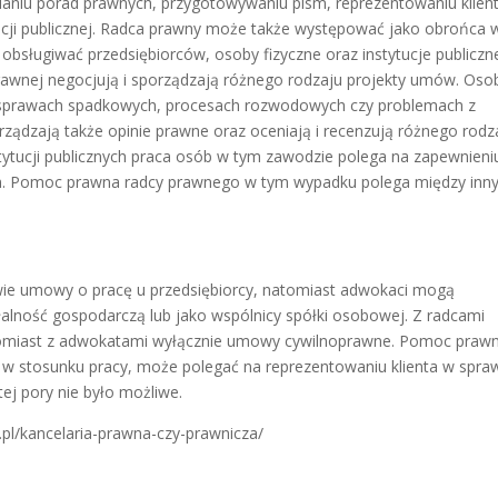
aniu porad prawnych, przygotowywaniu pism, reprezentowaniu klien
acji publicznej. Radca prawny może także występować jako obrońca 
sługiwać przedsiębiorców, osoby fizyczne oraz instytucje publiczn
prawnej negocjują i sporządzają różnego rodzaju projekty umów. Oso
sprawach spadkowych, procesach rozwodowych czy problemach z
ządzają także opinie prawne oraz oceniają i recenzują różnego rodz
ytucji publicznych praca osób w tym zawodzie polega na zapewnieniu
em. Pomoc prawna radcy prawnego w tym wypadku polega między inn
wie umowy o pracę u przedsiębiorcy, natomiast adwokaci mogą
ałalność gospodarczą lub jako wspólnicy spółki osobowej. Z radcami
omiast z adwokatami wyłącznie umowy cywilnoprawne. Pomoc praw
 w stosunku pracy, może polegać na reprezentowaniu klienta w spra
ej pory nie było możliwe.
pl/kancelaria-prawna-czy-prawnicza/