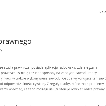
Rela
 prawnego
zy
e studia prawnicze, posiada aplikację radcowską, zdała egzamin
 prawnych. Istnieją też inne sposoby na zdobycie zawodu radcy
ryfikacji w trakcie wykonywania zawodu. Osoba wykonująca ten zaw
d odpowiedzialności cywilnej. Z reguły osoby, które mają problemy
 warto wiedzieć, że tego rodzaju usługi oferuje również radca prawny.