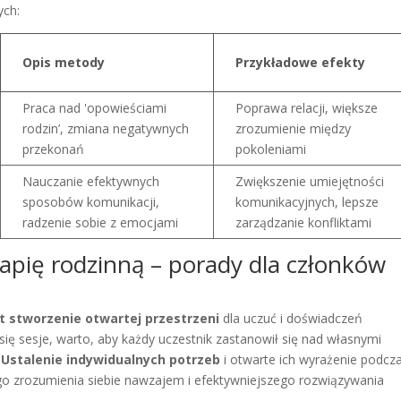
ych:
Opis metody
Przykładowe efekty
Praca nad 'opowieściami
Poprawa relacji, większe
rodzin’, zmiana negatywnych
zrozumienie między
przekonań
pokoleniami
Nauczanie efektywnych
Zwiększenie umiejętności
sposobów komunikacji,
komunikacyjnych, lepsze
radzenie sobie z emocjami
zarządzanie konfliktami
rapię rodzinną – porady dla członków
t stworzenie otwartej przestrzeni
dla uczuć i doświadczeń
ię sesje, warto, aby każdy uczestnik zastanowił się nad własnymi
.
Ustalenie indywidualnych potrzeb
i otwarte ich wyrażenie podcz
ego zrozumienia siebie nawzajem i efektywniejszego rozwiązywania