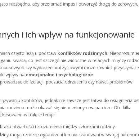
ęsto niezbędna, aby przełamać impas i otworzyć drogę do zdrowych,
nnych i ich wpływ na funkcjonowanie
niach często leżą u podstaw
konfliktów rodzinnych
. Nieporozumie
aniu świata, co jest szczególnie widoczne w relacjach między rodzi
finansowymi czy wydarzeniami życiowymi może również przyczyniać 
oki wpływ na
emocjonalne i psychologiczne
 prowadząc do izolacji, poczucia odrzucenia czy nawet problemów
ązywaniu konfliktów, jednak nie zawsze jest łatwa do osiągnięcia be
pia rodzinna może okazać się nieocenionym wsparciem. Oto kilka
dresowane w trakcie terapii:
braku otwartości i zrozumienia między członkami rodziny.
dziny mogą czuć się ograniczeni lub nie szanowani w swojej autonomi