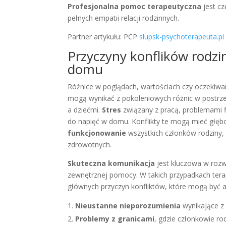
Profesjonalna pomoc terapeutyczna
jest cz
pełnych empatii relacji rodzinnych.
Partner artykułu: PCP
slupsk-psychoterapeuta.pl
Przyczyny konflików rodzi
domu
Różnice w poglądach, wartościach czy oczekiwa
mogą wynikać z pokoleniowych różnic w postrzeg
a dziećmi.
Stres
związany z pracą, problemami 
do napięć w domu. Konflikty te mogą mieć głęb
funkcjonowanie
wszystkich członków rodziny,
zdrowotnych.
Skuteczna komunikacja
jest kluczowa w rozwi
zewnętrznej pomocy. W takich przypadkach tera
głównych przyczyn konfliktów, które mogą być a
Nieustanne nieporozumienia
wynikające z 
Problemy z granicami
, gdzie członkowie ro