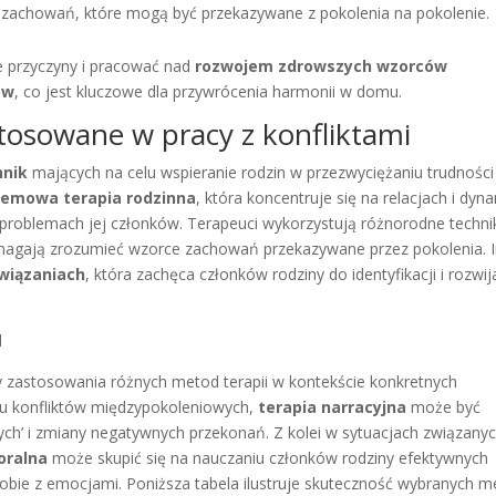
 zachowań, które mogą być przekazywane z pokolenia na pokolenie.
e przyczyny i pracować nad
rozwojem zdrowszych wzorców
ów
, co jest kluczowe dla przywrócenia harmonii w domu.
stosowane w pracy z konfliktami
hnik
mających na celu wspieranie rodzin w przezwyciężaniu trudności 
temowa terapia rodzinna
, która koncentruje się na relacjach i dyn
 problemach jej członków. Terapeuci wykorzystują różnorodne technik
magają zrozumieć wzorce zachowań przekazywane przez pokolenia. 
wiązaniach
, która zachęca członków rodziny do identyfikacji i rozwij
l
 zastosowania różnych metod terapii w kontekście konkretnych
ku konfliktów międzypokoleniowych,
terapia narracyjna
może być
ych’ i zmiany negatywnych przekonań. Z kolei w sytuacjach związanyc
oralna
może skupić się na nauczaniu członków rodziny efektywnych
obie z emocjami. Poniższa tabela ilustruje skuteczność wybranych 