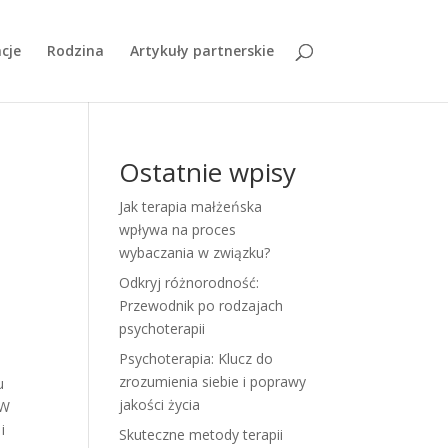
cje
Rodzina
Artykuły partnerskie
Ostatnie wpisy
Jak terapia małżeńska
wpływa na proces
wybaczania w związku?
Odkryj różnorodność:
Przewodnik po rodzajach
psychoterapii
Psychoterapia: Klucz do
i
zrozumienia siebie i poprawy
u
jakości życia
 W
i
Skuteczne metody terapii