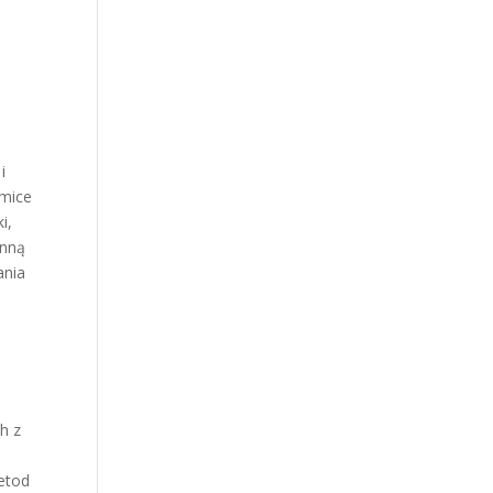
i
amice
i,
Inną
ania
h z
metod