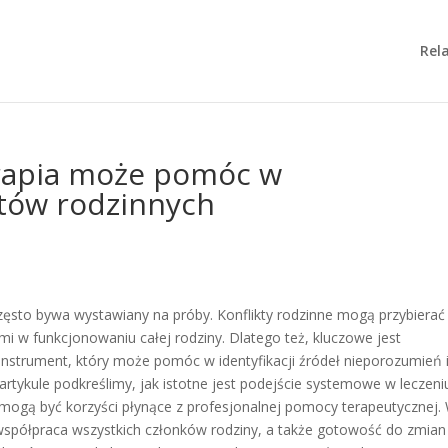
Rela
erapia może pomóc w
któw rodzinnych
ęsto bywa wystawiany na próby. Konflikty rodzinne mogą przybierać
 w funkcjonowaniu całej rodziny. Dlatego też, kluczowe jest
 instrument, który może pomóc w identyfikacji źródeł nieporozumień 
tykule podkreślimy, jak istotne jest podejście systemowe w leczeni
 mogą być korzyści płynące z profesjonalnej pomocy terapeutycznej.
 współpraca wszystkich członków rodziny, a także gotowość do zmian 