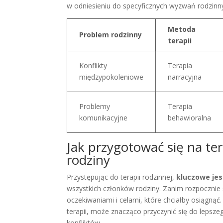
w odniesieniu do specyficznych wyzwań rodzinn
Metoda
Problem rodzinny
terapii
Konflikty
Terapia
międzypokoleniowe
narracyjna
Problemy
Terapia
komunikacyjne
behawioralna
Jak przygotować się na te
rodziny
Przystępując do terapii rodzinnej,
kluczowe jes
wszystkich członków rodziny. Zanim rozpocznie s
oczekiwaniami i celami, które chciałby osiągnąć
terapii, może znacząco przyczynić się do lepsz
konfliktów.