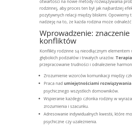
otwartości na nowe metody rozwiązywania probl
rodzinnej, aby proces ten był jak najbardziej e
pozytywnych relacji między bliskimi. Opowiemy 
nadzieję na to, że każda rodzina może odnaleź
Wprowadzenie: znaczenie t
konfliktów
Konflikty rodzinne są nieodłącznym elementem w
głębokich podziałów i trwałych urazów.
Terapia
przepracowanie trudności i odnalezienie harmon
Zrozumienie wzorców komunikacji między czło
Praca nad
umiejętnościami rozwiązywani
psychicznego wszystkich domowników.
Wspieranie każdego członka rodziny w wyraża
zrozumienia i szacunku.
Adresowanie indywidualnych kwestii, które mo
psychiczne czy uzależnienia.