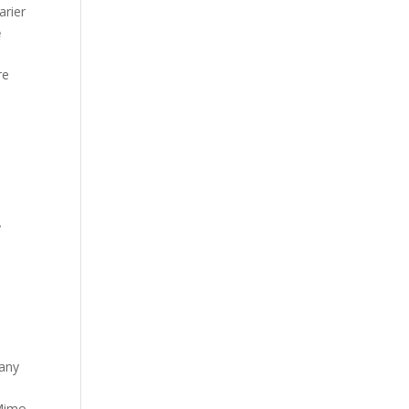
arier
ę
re
y
any
 Mimo