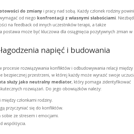
otowości do zmiany
i pracy nad sobą. Każdy członek rodziny powin
i wymagać od niego
konfrontacji z własnymi słabościami
. Niezbę
ci na feedback od innych uczestników terapii, a także
ka postawa może być kluczowa dla osiągnięcia pozytywnych zmian w
 łagodzenia napięć i budowania
lę w procesie rozwiązywania konfliktów i odbudowywania relacji między
e bezpiecznej przestrzeni, w której każdy może wyrazić swoje uczuci
ta służy jako neutralny mediator
, który pomaga zidentyfikować
 skutecznych rozwiązań. Do jego obowiązków należy:
i między członkami rodziny.
 przyczyniać się do konfliktów.
a sobie ze stresem i emocjami.
d współżycia.