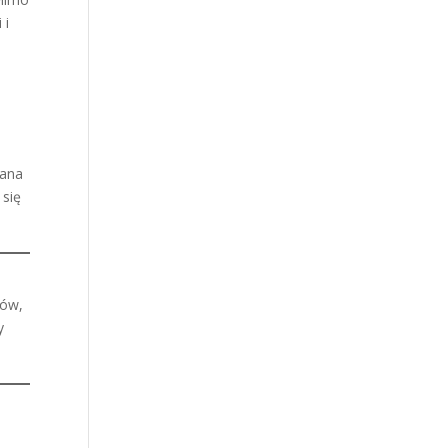
 i
cana
 się
mów,
y