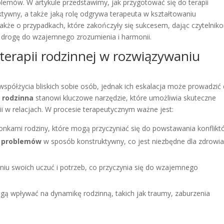
emów. W artykule przedstawimy, jak przygotować się do terapii
fektywny, a także jaką rolę odgrywa terapeuta w kształtowaniu
także o przypadkach, które zakończyły się sukcesem, dając czytelnik
ć drogę do wzajemnego zrozumienia i harmonii.
erapii rodzinnej w rozwiązywaniu
spółżycia bliskich sobie osób, jednak ich eskalacja może prowadzić
 rodzinna
stanowi kluczowe narzędzie, które umożliwia skuteczne
ii w relacjach. W procesie terapeutycznym ważne jest:
nkami rodziny, które mogą przyczyniać się do powstawania konflikt
a problemów
w sposób konstruktywny, co jest niezbędne dla zdrowi
niu swoich uczuć i potrzeb, co przyczynia się do wzajemnego
gą wpływać na dynamikę rodzinną, takich jak traumy, zaburzenia