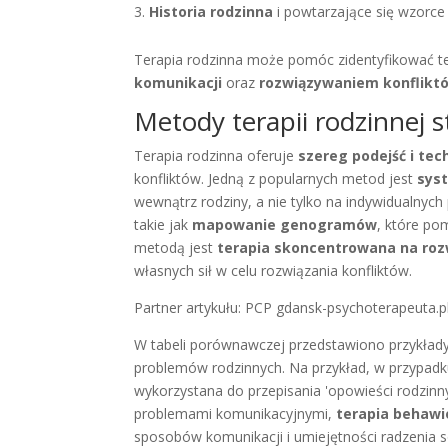
Historia rodzinna
i powtarzające się wzorce
Terapia rodzinna może pomóc zidentyfikować t
komunikacji
oraz
rozwiązywaniem konflikt
Metody terapii rodzinnej 
Terapia rodzinna oferuje
szereg podejść i tec
konfliktów. Jedną z popularnych metod jest
sys
wewnątrz rodziny, a nie tylko na indywidualnych
takie jak
mapowanie genogramów
, które po
metodą jest
terapia skoncentrowana na roz
własnych sił w celu rozwiązania konfliktów.
Partner artykułu: PCP gdansk-psychoterapeuta.p
W tabeli porównawczej przedstawiono przykłady
problemów rodzinnych. Na przykład, w przypad
wykorzystana do przepisania 'opowieści rodzinn
problemami komunikacyjnymi,
terapia behawi
sposobów komunikacji i umiejętności radzenia s