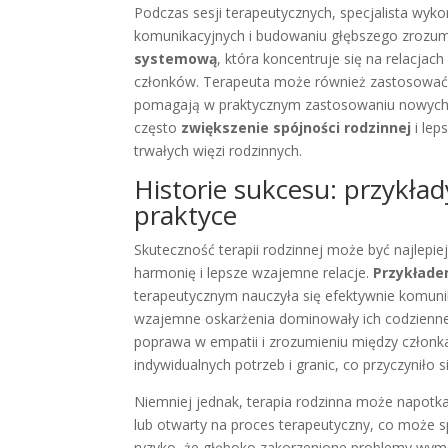
Podczas sesji terapeutycznych, specjalista wyk
komunikacyjnych i budowaniu głębszego zrozumi
systemową
, która koncentruje się na relacjac
członków. Terapeuta może również zastosować m
pomagają w praktycznym zastosowaniu nowych u
często
zwiększenie spójności rodzinnej
i lep
trwałych więzi rodzinnych.
Historie sukcesu: przykład
praktyce
Skuteczność terapii rodzinnej może być najlepie
harmonię i lepsze wzajemne relacje.
Przykłade
terapeutycznym nauczyła się efektywnie komunik
wzajemne oskarżenia dominowały ich codzienne i
poprawa w empatii i zrozumieniu między członk
indywidualnych potrzeb i granic, co przyczynił
Niemniej jednak, terapia rodzinna może napot
lub otwarty na proces terapeutyczny, co może s
ryzyko, że głęboko zakorzenione problemy wyma