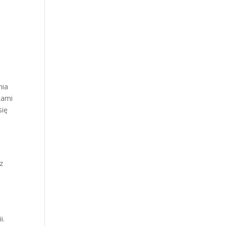
nia
cami
się
z
i.