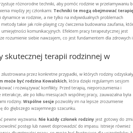
orzystuje różnorodne techniki, aby pomóc rodzinie w przełamywaniu b
enia między jej członkami.
Techniki te mogą obejmować terapi
h i dynamice w rodzinie, a nie tylko na indywidualnych problemach
etody takie jak role-playing czy ćwiczenia budowania zaufania, któ
miejętności komunikacyjnych. Efektem pracy terapeutycznej jest
sze rozumienie siebie nawzajem, co jest fundamentem dla zdrowych i
y skutecznej terapii rodzinnej w
j zilustrowana przez konkretne przypadki, w których rodziny odzyskał
m może być rodzina Kowalskich
, która dzięki regularnym sesjom
ować i rozwiązywać konflikty. Przed terapią, nieporozumienia i
nterakcje, ale po kilku miesiącach wspólnej pracy, zauważalna była
ami rodziny.
Wspólne sesje
pozwoliły im na lepsze zrozumienie
o się do głębszego wzajemnego szacunku.
kać pewne wyzwania.
Nie każdy członek rodziny
jest gotowy do zmi
powolnić postęp lub nawet doprowadzić do impasu. Istnieje również
gają długotrwałej pracy, co może być frustrujące dla uczestników.