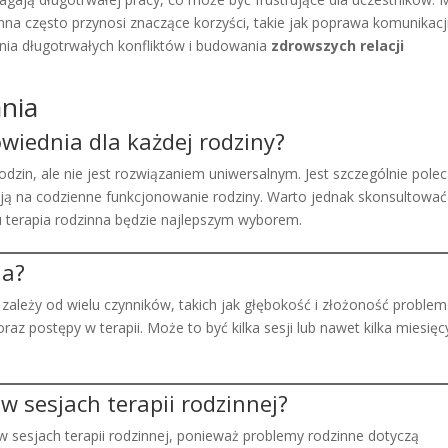
nna często przynosi znaczące korzyści, takie jak poprawa komunikacji
ia długotrwałych konfliktów i budowania
zdrowszych relacji
ania
owiednia dla każdej rodziny?
odzin, ale nie jest rozwiązaniem uniwersalnym. Jest szczególnie pole
ają na codzienne funkcjonowanie rodziny. Warto jednak skonsultować
u terapia rodzinna będzie najlepszym wyborem.
na?
 i zależy od wielu czynników, takich jak głębokość i złożoność proble
z postępy w terapii. Może to być kilka sesji lub nawet kilka miesięc
 w sesjach terapii rodzinnej?
w sesjach terapii rodzinnej, ponieważ problemy rodzinne dotyczą