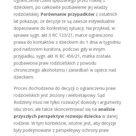
ograniczenia czasu spędzanego przez matkę z
dzieckiem, po całkowite pozbawienie jej władzy
rodzicielskiej.
Porównanie przypadków
z ostatnich
lat pokazuje, że decyzje te są zawsze indywidualnie
dopasowane do konkretnej sytuacji. Na przykład, w
sprawie sygn. akt II RC 123/21, matce ograniczono
prawa do kontaktów z dzieckiem do 1 dnia w tygodniu
pod nadzorem kuratora, podczas gdy w innym
przypadku, sygn. akt III RC 456/21, matka została
pozbawiona praw rodzicielskich z powodu
chronicznego alkoholizmu i zaniedbań w opiece nad
dzieckiem.
Proces dochodzenia do decyzji o ograniczeniu praw
rodzicielskich jest złożony i wieloetapowy. Sąd
Rodzinny musi nie tylko rozważyć dowody i argumenty
obu stron, ale także skoncentrować się na
analizie
przyszłych perspektyw rozwoju dziecka
w danej
rodzinie. W tym kontekście, istotne jest, aby decyzje
były podejmowane z perspektywy ochrony praw