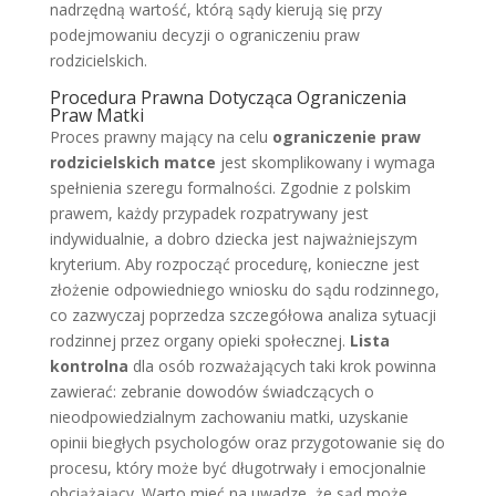
nadrzędną wartość, którą sądy kierują się przy
podejmowaniu decyzji o ograniczeniu praw
rodzicielskich.
Procedura Prawna Dotycząca Ograniczenia
Praw Matki
Proces prawny mający na celu
ograniczenie praw
rodzicielskich matce
jest skomplikowany i wymaga
spełnienia szeregu formalności. Zgodnie z polskim
prawem, każdy przypadek rozpatrywany jest
indywidualnie, a dobro dziecka jest najważniejszym
kryterium. Aby rozpocząć procedurę, konieczne jest
złożenie odpowiedniego wniosku do sądu rodzinnego,
co zazwyczaj poprzedza szczegółowa analiza sytuacji
rodzinnej przez organy opieki społecznej.
Lista
kontrolna
dla osób rozważających taki krok powinna
zawierać: zebranie dowodów świadczących o
nieodpowiedzialnym zachowaniu matki, uzyskanie
opinii biegłych psychologów oraz przygotowanie się do
procesu, który może być długotrwały i emocjonalnie
obciążający. Warto mieć na uwadze, że sąd może